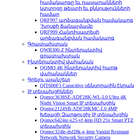
համակարգը եւ դասարանների
կտտոցը թեստի եւ քննությունների
համար
QRF997 արձագանքման համակարգ
`խոսքի ճանաչմամբ
QRF999 Հանդիսատեսի
արձագանքման համակարգ
Գրատախտակ
QWB300-Z ինտերակտիվ
գրատախտակ
Ինտերակտիվ վահանակ
QOMO 4K ինտերակտիվ հարթ
վահանակներ
Գրելու պլանշետ
QIT600F3 Capacitive սենսորային էկրան
IP տեսախցիկներ
Qomoc3638SE-ADF28K-WL-L0 Ultra 4K
Night Vision Smart IP տեսախցիկ
Qomoc2124SB-ADF28KMC-L0 4MP
Խելացի Զարթուցիչ IP տեսախցիկ
Qomoc6424sr-x25-vf 4mp HD 25x Smart PTZ
տեսախցիկ
Qomoc324le-dsf28k-g 4mp Vandal Resistant
Network Network Security Camera