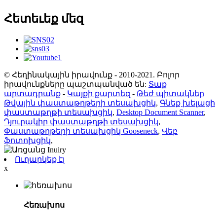
Հետեւեք մեզ
© Հեղինակային իրավունք - 2010-2021. Բոլոր
իրավունքները պաշտպանված են:
Տաք
արտադրանք
-
Կայքի քարտեզ
-
Թեժ պիտակներ
Թվային փաստաթղթերի տեսախցիկ
,
Գնեք խելացի
փաստաթղթի տեսախցիկ
,
Desktop Document Scanner
,
Դյուրակիր փաստաթղթի տեսախցիկ
,
Փաստաթղթերի տեսախցիկ Gooseneck
,
Վեբ
ֆոտոխցիկ
,
Ուղարկեք էլ
x
Հեռախոս