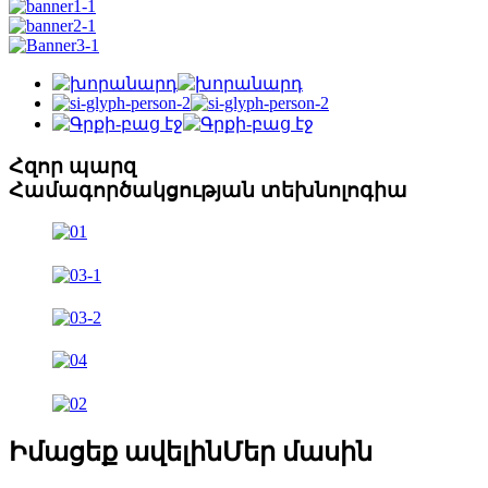
Հզոր պարզ
Համագործակցության տեխնոլոգիա
Իմացեք ավելին
Մեր մասին