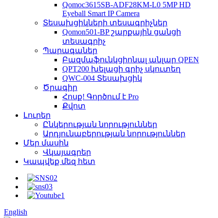
Qomoc3615SB-ADF28KM-L0 5MP HD
Eyeball Smart IP Camera
Տեսախցիկների տեսագրիչներ
Qomon501-BP շարքային ցանցի
տեսագրիչ
Պարագաներ
Բազմաֆունկցիոնալ անլար QPEN
QPT200 խելացի գրիչ սկուտեղ
QWC-004 Տեսախցիկ
Ծրագիր
Հոսք! Գործում է Pro
Քվոտ
Լուրեր
Ընկերության նորություններ
Արդյունաբերության նորություններ
Մեր մասին
Վկայագրեր
Կապվեք մեզ հետ
English